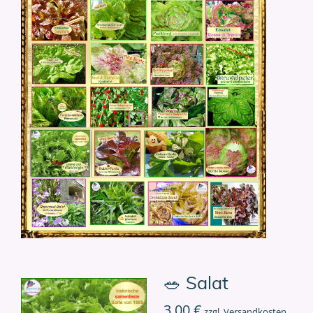
🥗 Salat
3,00 €
zzgl. Versandkosten