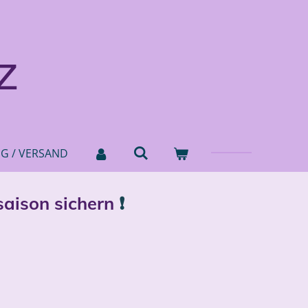
z
NG / VERSAND
saison sichern
❗