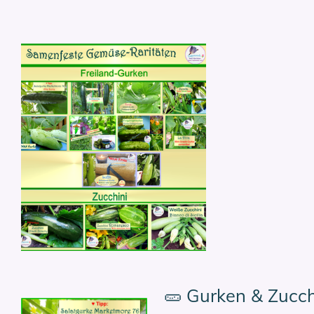
🥒 Gurken & Zucch