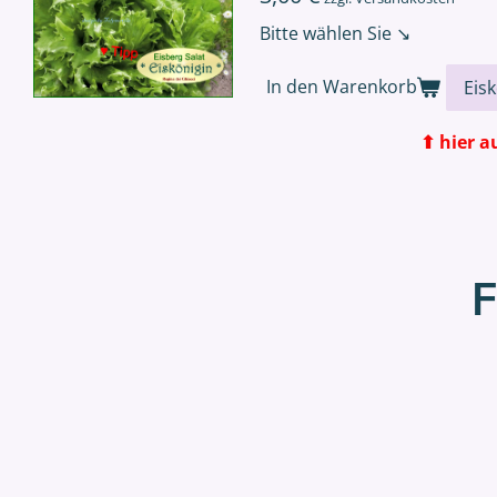
Bitte wählen Sie ↘
In den Warenkorb
⬆ hier auswä
F