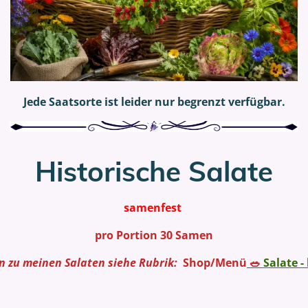
Jede Saatsorte ist leider nur begrenzt verfügbar.
Historische Salate
samenfest
pro Portion 30 Samen
n zu meinen Salaten siehe Rubrik:
Shop/Menü
🥗
Salate -