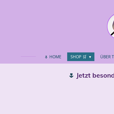
Zum
Hauptinhalt
springen
🌷 HOME
SHOP 🛒
ÜBER 
🌷
Jetzt beson