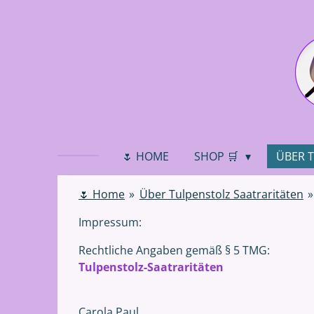
Zum
Hauptinhalt
springen
🌷 HOME
SHOP 🛒
ÜBER 
🌷 Home
»
Über Tulpenstolz Saatraritäten
»
Impressum:
Rechtliche Angaben gemäß § 5 TMG:
Tulpenstolz-Saatraritäten
Carola Paul