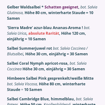
Gelber Waldsalbei *
Schatten geeignet
,
bot. Salvia
Glutinosa,
Höhe
80 cm,
winterharte
Staude =
10
Samen
'Sierra Madre' a
zur-blau Ananas-Aroma !
bot.
Salvia Urica
,
absolute Rarität
, Höhe 120 cm,
einjährig
= 10 Samen
Salbei Summerjuwel
rot
bot. Salvia Coccinea /
Blutsalbei
,
Höhe
30 cm,
einjährig
= 30 Samen
Salbei Coral Nymph apricot-rosa,
bot. Salvia
Coccinea
Höhe 30 cm,
einjährig =
30 Samen
Himbeere Salbei Pink gesprenkelt/weiße Mitte
bot. Salvia Viscosa,
Höhe 80 cm,
winterharte
Staude
=
10 Samen
Salbei Cambridge Blue, himmelblau,
bot. Salvia
Patens
, Höhe 5
0 cm.
Knollenbildend
, winterharte