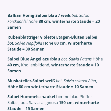
...
Balkan Honig-Salbei blau / weiß
bot. Salvia
Forskaohlei Höhe
80 cm, winterharte Staude
=
20
Samen
Rübenblättriger violette Etagen-Blüten Salbei
bot. Salvia Napifolia
Höhe
80 cm,
winterharte
Staude
= 30 Samen
S
albei Blue Angel azurblau
bot. Salvia Patens
Höhe
40 cm,
Knollenbildend,
winterharte Staude = 10
Samen
Muskateller-Salbei weiß
bot. Salvia sclarea Alba
,
Höhe 80 cm
winterharte
Staude = 10 Samen
Salbei
Hummelschaukel
himmelblau Pfeffer-
Salbei, bot. Salvia Uliginosa
150 cm,
winterharte
Staude
=
15 Samen