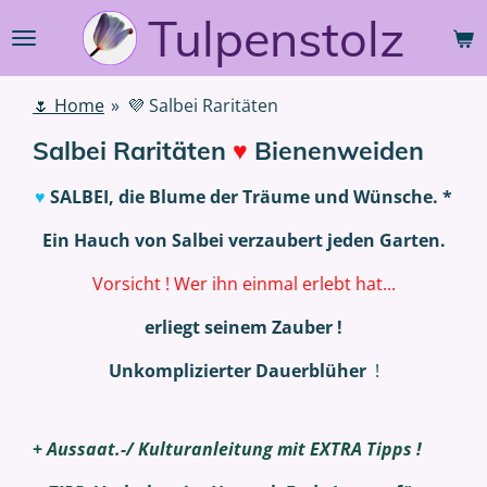
Tulpenstolz
Zum
Hauptinhalt
springen
🌷 Home
»
💜 Salbei Raritäten
Salbei Raritäten
♥
Bienenweiden
♥
SALBEI, die Blume der Träume und Wünsche. *
Ein Hauch von Salbei verzaubert jeden Garten.
Vorsicht ! Wer ihn einmal erlebt hat...
erliegt seinem Zauber !
Unkomplizierter Dauerblüher
!
+
Aussaat.-/ Kulturanleitung mit EXTRA Tipps !